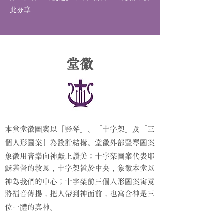
此分享
堂徽
、
本堂堂徽圖案以「豎琴」
「十字架」及「三
。
個人形圖案」為設計結構
堂
徽外部豎琴圖案
象徵用音樂向神獻上讚美；十字架圖案代表耶
，
，
穌基督的救恩
十字架置於中央
象徵本堂以
神為我們的中心；十字架前三個人形圖案寓意
，
，
將福音傳揚
把人帶到神面前
也寓含神是三
。
位一體的真神