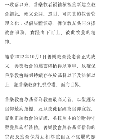
一段落以來，善樂牧者領袖積極重新建立教
會綱紀，確立公開、透明、可問責的教會管
理文化；提倡集體領導，俾使教友共同分擔
教會事務，實踐由下而上、彼此牧養的精
神。
隨着2022年10月1日善樂教會長老會正式成
立，善樂教會的屬靈權柄得以重申，以確保
善樂教會時刻持續存在於基督以下及法制以
上，讓善樂教會扎根香港、面向世界。
善樂教會尊基督為教會最高元首，以聖經為
信仰最高指標，及以使徒信經為信仰宣認，
尊重正統教會的聖禮，並按照主的吩咐持守
聖餐與施行洗禮。善樂教會與各基督信仰的
宗派及堂會保持互相尊重但互不從屬的關