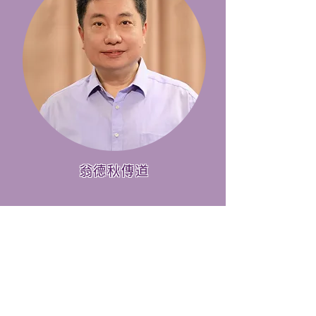
翁德秋傳道
聯絡我們
地址： 觀塘駿業街56號 中海日升中心12樓A、B及
N室