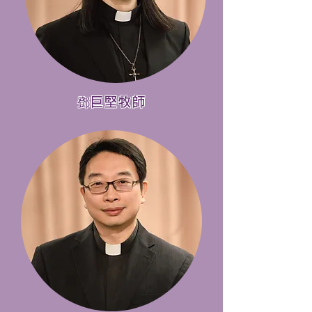
​鄧巨堅牧師