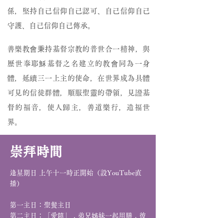
係，堅持自己信仰自己認可、自己信仰自己
守護、自己信仰自己傳承。
善樂教會秉持基督宗教的普世合一精神，與
歷世奉耶穌基督之名建立的教會同為一身
體，延續三一上主的使命，在世界成為具體
可見的信徒群體，順服聖靈的帶領，見證基
督的福音，使人歸主，善道樂行，造福世
界。
崇拜時間
逢星期日 上午十一時正開始（設YouTube直
播）
第一主日：聖餐主日
，
，
第二主日：「愛筵」
弟兄姊妹一起用膳
彼