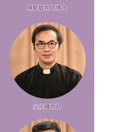
​陳龍斌牧師博士
​吳永輝牧師