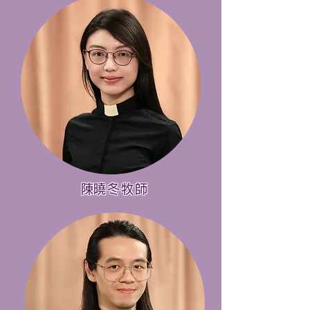
​陳曉冬牧師