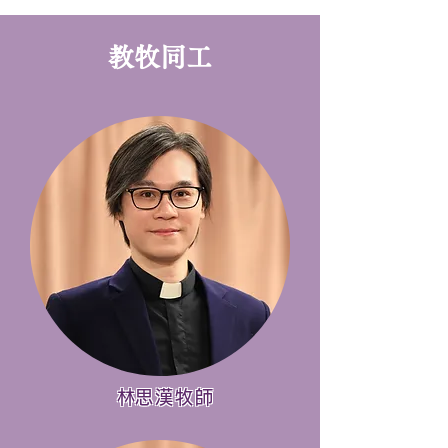
​教牧同工
​林思漢牧師