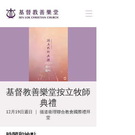
基督教善樂堂按立牧師
典禮
12月19日週日
  |  
循道衛理聯合教會國際禮拜
堂