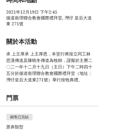
時間和地點
2021年12月19日 下午2:45
循道衛理聯合教會國際禮拜堂, 灣仔 皇后大道
東 271號
關於本活動
承 上主厚承 上主厚恩，本堂行將按立同工林
思漢傳道及陳曉冬傳道為牧師，謹擬於主曆二
〇二一年十二月十九日（主日）下午二時四十
五分於循道衛理聯合教會國際禮拜堂（地址：
灣仔皇后大道東271號）舉行按牧典禮。
門票
銷售已完結
票券類型
善樂按牧典禮門票