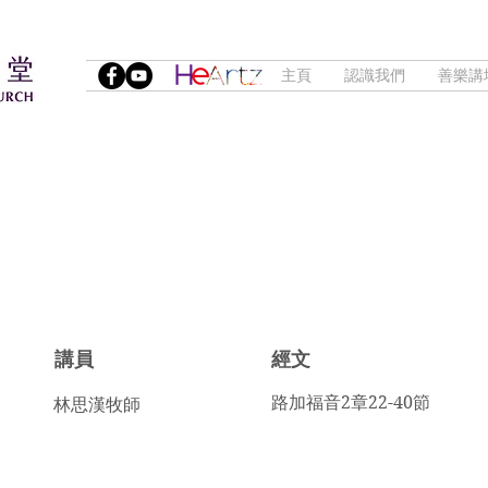
主頁
認識我們
善樂講
講員
​經文
路加福音2章22-40節
林思漢牧師