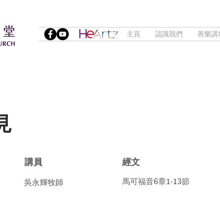
主頁
認識我們
善樂講
見
講員
​經文
馬可福音6章1-13節
吳永輝牧師