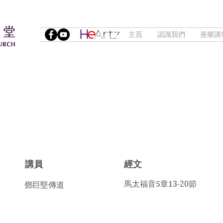
主頁
認識我們
善樂講
講員
​經文
馬太福音5章13-20節
鄧巨堅傳道